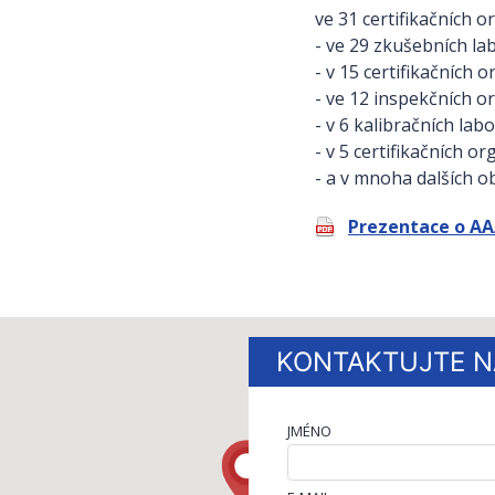
ve 31 certifikačních 
- ve 29 zkušebních la
- v 15 certifikačních
- ve 12 inspekčních o
- v 6 kalibračních lab
- v 5 certifikačních 
- a v mnoha dalších o
Prezentace o A
KONTAKTUJTE N
JMÉNO