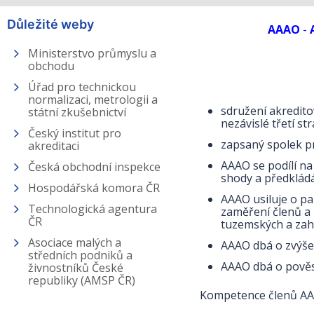
Důležité weby
AAAO
-
Ministerstvo průmyslu a
obchodu
Úřad pro technickou
normalizaci, metrologii a
sdružení akredito
státní zkušebnictví
nezávislé třetí s
Český institut pro
zapsaný spolek p
akreditaci
AAAO se podílí na
Česká obchodní inspekce
shody a předkládá
Hospodářská komora ČR
AAAO usiluje o pa
Technologická agentura
zaměření členů a
ČR
tuzemských a zah
Asociace malých a
AAAO dbá o zvýšen
středních podniků a
AAAO dbá o pověst
živnostníků České
republiky (AMSP ČR)
Kompetence členů AAAO