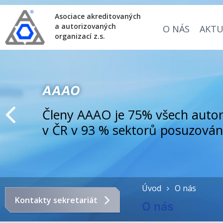
Asociace akreditovaných
a autorizovaných
O NÁS
AKTU
organizací z.s.
AAAO
Členy AAAO je 75% všech autor
v ČR v 93 % sektorů posuzován
Úvod
O nás
Kontakty sekretariát
O nás