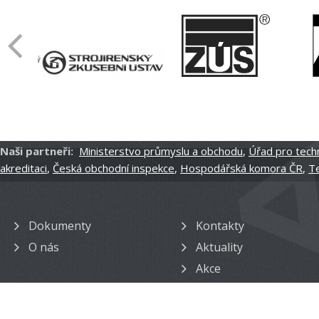
Naši partneři:
Ministerstvo průmyslu a obchodu
,
Úřad pro techn
akreditaci
,
Česká obchodní inspekce
,
Hospodářská komora ČR
,
Te
Dokumenty
Kontakty
O nás
Aktuality
Akce