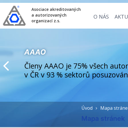
Asociace akreditovaných
a autorizovaných
O NÁS
AKTU
organizací z.s.
AAAO
Členy AAAO je 75% všech autor
v ČR v 93 % sektorů posuzován
Úvod
Mapa stráne
Mapa stránek